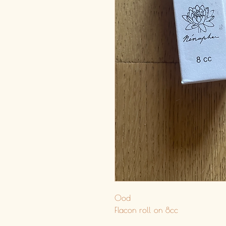
Ood
Flacon roll on 8cc