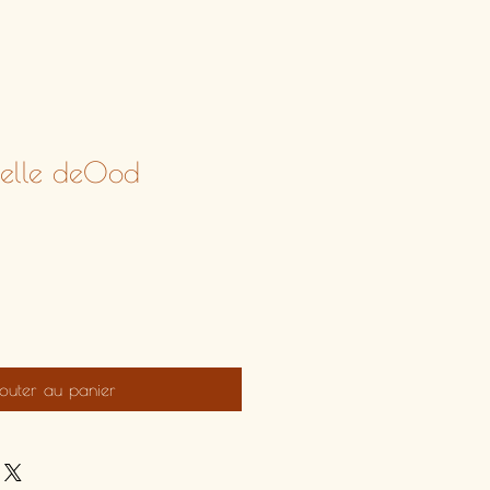
tielle deOod
outer au panier