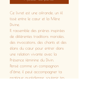
Ce livret est une offrande, un fil
tissé entre le cœur et la Mère
Divine.
Il rassemble des prières inspirées
de différentes traditions mariales,
des invocations, des chants et des
élans du cœur pour entrer dans
une relation vivante avec la
Présence féminine du Divin.
Pensé comme un compagnon
d’âme, il peut accompagner ta
pratique quotidienne, soutenir tes
moments d’introspection, ou guider
tes cercles de prière.
Des prières reçues en canalisation
où chaque mot a été posé comme
une perle sur un fil sacré, dans la