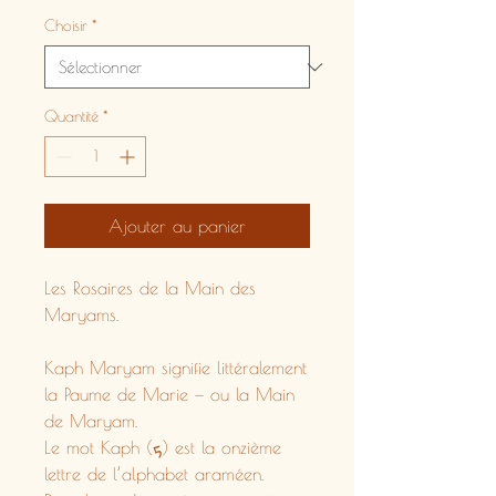
Choisir
*
Quantité
*
Ajouter au panier
Les Rosaires de la Main des
Maryams.
Kaph Maryam signifie littéralement
la Paume de Marie — ou la Main
de Maryam.
Le mot Kaph (ܟ) est la onzième
lettre de l’alphabet araméen.