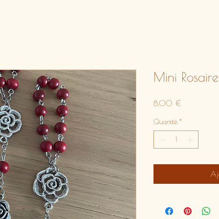
Mini Rosair
Prix
8,00 €
Quantité
*
Aj