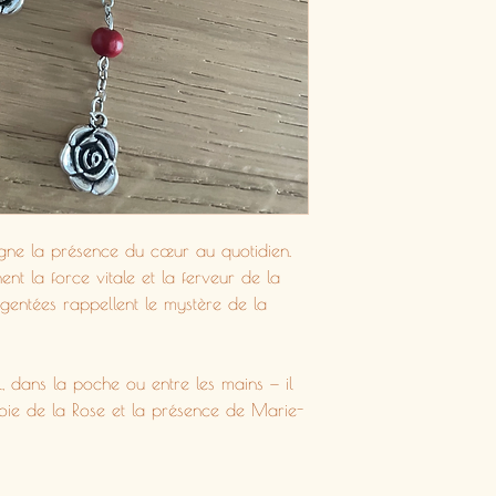
ne la présence du cœur au quotidien.
nt la force vitale et la ferveur de la
rgentées rappellent le mystère de la
l, dans la poche ou entre les mains — il
Voie de la Rose et la présence de Marie-