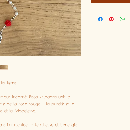
 la Terre
amour incarné, Rosa Albahra unit la
me de la rose rouge — la pureté et le
re et la Madeleine.
re immaculée, la tendresse et l’énergie