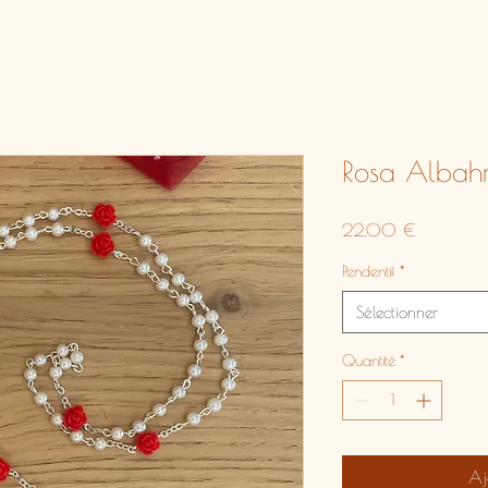
Rosa Albah
Prix
22,00 €
Pendentif
*
Sélectionner
Quantité
*
Aj