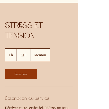
Stress et
tension
65
euros
1 h
1
65 €
Menton
Réserver
Description du service
Décrivez votre service ici. Rédigez un texte